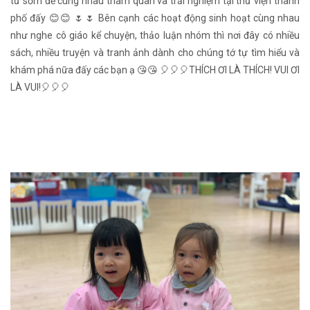
từ sớm để cùng nhau tham quan và trải nghiệm tại thư viện thành
phố đấy 😊😊 🌷🌷 Bên cạnh các hoạt động sinh hoạt cùng nhau
như nghe cô giáo kể chuyện, thảo luận nhóm thì nơi đây có nhiều
sách, nhiều truyện và tranh ảnh dành cho chúng tớ tự tìm hiểu và
khám phá nữa đấy các bạn ạ 😘😘 🎈️🎈🎈️THÍCH ƠI LÀ THÍCH! VUI ƠI
LÀ VUI!🎈️🎈️🎈