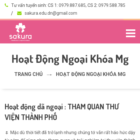
Tư vấn tuyển sinh: CS 1:
0979.887.685
, CS 2:
0979.588.785
sakura.edu.dn@gmail.com
Hoạt Động Ngoại Khóa Mg
TRANG CHỦ
HOẠT ĐỘNG NGOẠI KHÓA MG
Hoạt động dã ngoại : THAM QUAN THƯ
VIỆN THÀNH PHỐ
🌷 Mặc dù thời tiết đã trở lạnh nhưng chúng tớ vẫn rất háo hức dậy